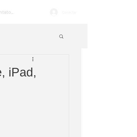
ntato_
Conectar
, iPad,