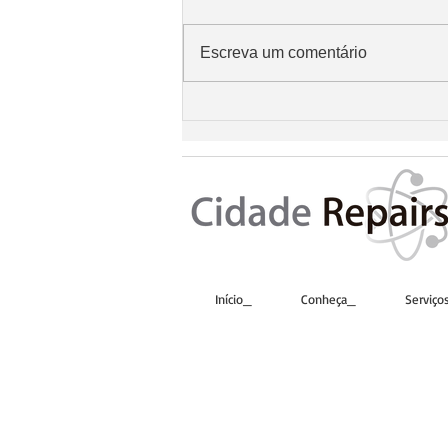
Escreva um comentário
Cidade Repairs agora é
Marca Registrada®️
Início_
Conheça_
Serviço