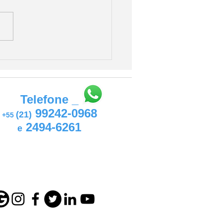
 saber o status de tudo
eu Mac?
Telefone _
99242-0968
(21)
+55
2494-6261
e