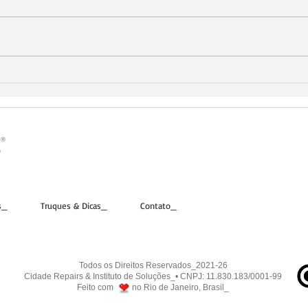
A equipe do Cidade Repairs num
momento técnico de criação de
pendrives, resolveu gravar o
procedimento e descrever como
faz para criar...
Quer
no s
s_
Truques & Dicas_
Contato_
Todos os Direitos Reservados_2021-26
Cidade Repairs & Instituto de Soluções_• CNPJ: 11.830.183/0001-99
Feito com no Rio de Janeiro, Brasil_