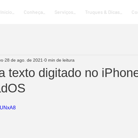
Início_
Conheça_
Serviços_
Truques & Dicas_
Co
es
28 de ago. de 2021
0 min de leitura
 texto digitado no iPhone
adOS
q4UNxA8