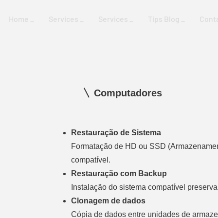
Home _
Services _
Services _
Tips Blog _
Cont
Computadores
Restauração de Sistema
Formatação de HD ou SSD (Armazenament
compatível.
Restauração com Backup
Instalação do sistema compatível preserva
Clonagem de dados
Cópia de dados entre unidades de armaz