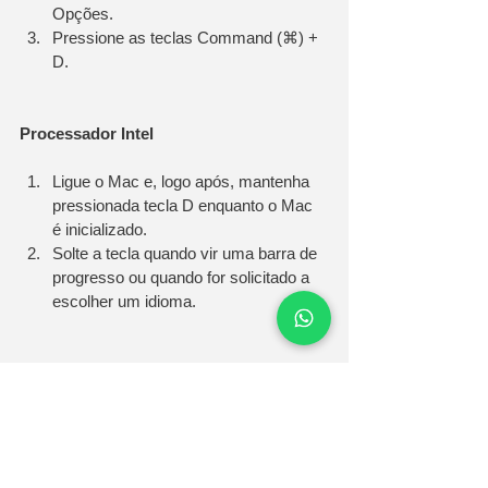
Opções.
Pressione as teclas Command (⌘) + 
D.
Processador Intel
Ligue o Mac e, logo após, mantenha 
pressionada tecla D enquanto o Mac 
é inicializado. 
Solte a tecla quando vir uma barra de 
progresso ou quando for solicitado a 
escolher um idioma.
Caso queira saber tudo, direto da fonte, vá 
para: 
https://support.apple.com/pt-
br/HT202731
Ajuda
apple
diagnóstico
service
suporte
cidaderepairs